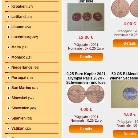
unc lose
Kroatien
(17)
Lettland
(21)
4.00 €
Litauen
(24)
Prägejahr : 2
Nominale : 0,25
Luxemburg
12.00 €
(92)
Prägejahr : 2021
Malta
(39)
Nominale : 3x 0,25 Euro
Monaco
(11)
Niederlande
(56)
0,25 Euro Kupfer 2021
50 ÖS Bi-Metal
Portugal
(70)
Olympia Paris 2024 -
Wiener Secessi
Schwimmen - unc lose
San Marino
(43)
Slowakei
(57)
Slowenien
(60)
4.00 €
4.00 €
Prägejahr : 2021
Spanien
(58)
Nominale : 0,25 Euro
Prägejahr : 1
Nominale : 50
Vatikan
(23)