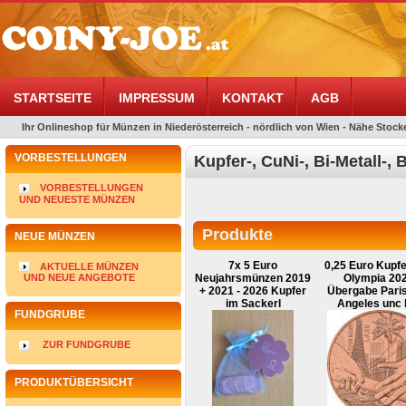
STARTSEITE
IMPRESSUM
KONTAKT
AGB
Ihr Onlineshop für Münzen in Niederösterreich - nördlich von Wien - Nähe Stocke
VORBESTELLUNGEN
Kupfer-, CuNi-, Bi-Metall-,
VORBESTELLUNGEN
UND NEUESTE MÜNZEN
Produkte
NEUE MÜNZEN
7x 5 Euro
0,25 Euro Kupf
AKTUELLE MÜNZEN
Neujahrsmünzen 2019
Olympia 202
UND NEUE ANGEBOTE
+ 2021 - 2026 Kupfer
Übergabe Paris
im Sackerl
Angeles unc 
FUNDGRUBE
ZUR FUNDGRUBE
PRODUKTÜBERSICHT