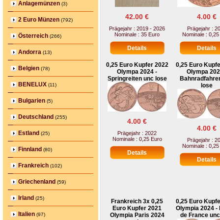
Anlagemünzen
(3)
42.00 €
4.00 €
2 Euro Münzen
(792)
Prägejahr : 2019 - 2026
Prägejahr : 2
Nominale : 35 Euro
Nominale : 0,25
Österreich
(266)
Andorra
(13)
0,25 Euro Kupfer 2022
0,25 Euro Kupf
Belgien
(78)
Olympa 2024 -
Olympa 202
Springreiten unc lose
Bahnradfahre
BENELUX
(11)
lose
Bulgarien
(5)
Deutschland
(255)
4.00 €
4.00 €
Estland
Prägejahr : 2022
(25)
Nominale : 0,25 Euro
Prägejahr : 2
Nominale : 0,25
Finnland
(80)
Frankreich
(102)
Griechenland
(59)
Irland
(25)
Frankreich 3x 0,25
0,25 Euro Kupf
Euro Kupfer 2021
Olympia 2024 -
Italien
(97)
Olympia Paris 2024
de France unc