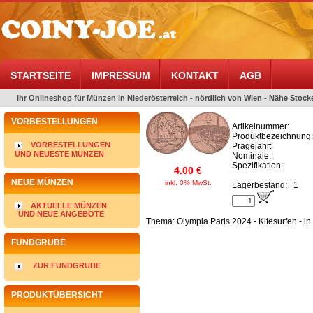
STARTSEITE
IMPRESSUM
KONTAKT
AGB
Ihr Onlineshop für Münzen in Niederösterreich - nördlich von Wien - Nähe Stocke
VORBESTELLUNGEN
Artikelnummer:
Produktbezeichnung:
VORBESTELLUNGEN
Prägejahr:
UND NEUESTE MÜNZEN
Nominale:
Spezifikation:
4.00 €
NEUE MÜNZEN
inkl. 0% MwSt.
Lagerbestand:
1
AKTUELLE MÜNZEN
UND NEUE ANGEBOTE
Thema: Olympia Paris 2024 - Kitesurfen - in
FUNDGRUBE
ZUR FUNDGRUBE
PRODUKTÜBERSICHT