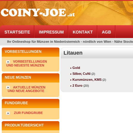
STARTSEITE
IMPRESSUM
KONTAKT
AGB
Ihr Onlineshop für Münzen in Niederösterreich - nördlich von Wien - Nähe Stocke
VORBESTELLUNGEN
Litauen
VORBESTELLUNGEN
UND NEUESTE MÜNZEN
Gold
Silber, CuNi
(2)
NEUE MÜNZEN
Kursmünzen, KMS
(2)
2 Euro
(20)
AKTUELLE MÜNZEN
UND NEUE ANGEBOTE
FUNDGRUBE
ZUR FUNDGRUBE
PRODUKTÜBERSICHT