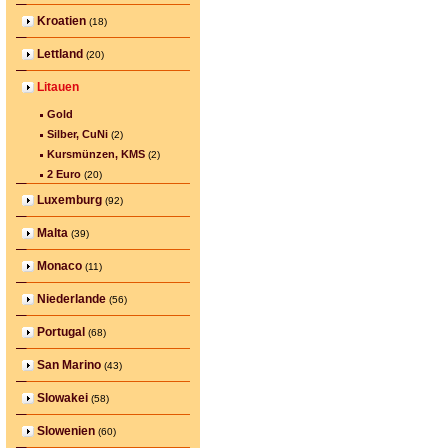
Kroatien
(18)
Lettland
(20)
Litauen
Gold
Silber, CuNi
(2)
Kursmünzen, KMS
(2)
2 Euro
(20)
Luxemburg
(92)
Malta
(39)
Monaco
(11)
Niederlande
(56)
Portugal
(68)
San Marino
(43)
Slowakei
(58)
Slowenien
(60)