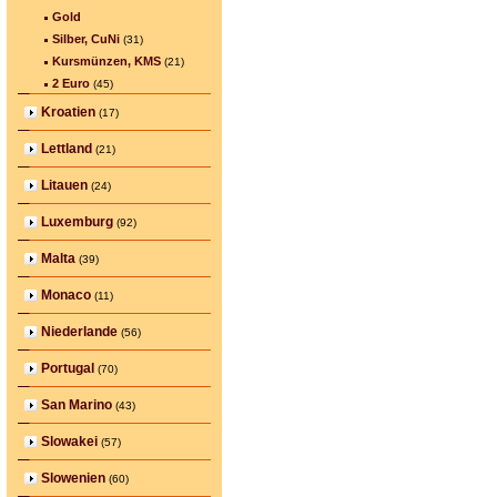
Gold
Silber, CuNi
(31)
Kursmünzen, KMS
(21)
2 Euro
(45)
Kroatien
(17)
Lettland
(21)
Litauen
(24)
Luxemburg
(92)
Malta
(39)
Monaco
(11)
Niederlande
(56)
Portugal
(70)
San Marino
(43)
Slowakei
(57)
Slowenien
(60)