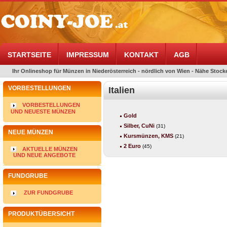
STARTSEITE
IMPRESSUM
KONTAKT
AGB
Ihr Onlineshop für Münzen in Niederösterreich - nördlich von Wien - Nähe Stocke
VORBESTELLUNGEN
Italien
VORBESTELLUNGEN
UND NEUESTE MÜNZEN
Gold
Silber, CuNi
(31)
NEUE MÜNZEN
Kursmünzen, KMS
(21)
2 Euro
(45)
AKTUELLE MÜNZEN
UND NEUE ANGEBOTE
FUNDGRUBE
ZUR FUNDGRUBE
PRODUKTÜBERSICHT