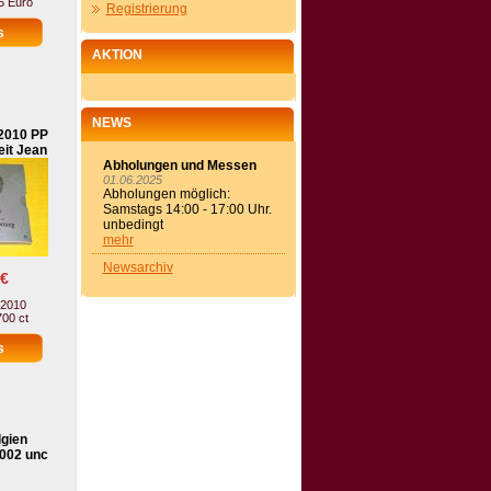
5 Euro
Registrierung
AKTION
NEWS
 2010 PP
eit Jean
Abholungen und Messen
01.06.2025
Abholungen möglich:
Samstags 14:00 - 17:00 Uhr.
unbedingt
mehr
Newsarchiv
 €
 2010
700 ct
lgien
002 unc