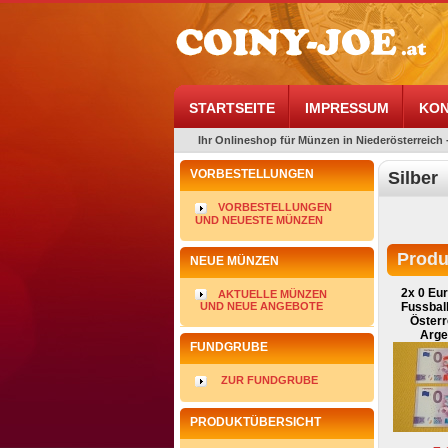
STARTSEITE
IMPRESSUM
KON
Ihr Onlineshop für Münzen in Niederösterreich 
VORBESTELLUNGEN
Silber
VORBESTELLUNGEN
UND NEUESTE MÜNZEN
Produ
NEUE MÜNZEN
2x 0 Eu
AKTUELLE MÜNZEN
Fussbal
UND NEUE ANGEBOTE
Österr
Arge
FUNDGRUBE
ZUR FUNDGRUBE
PRODUKTÜBERSICHT