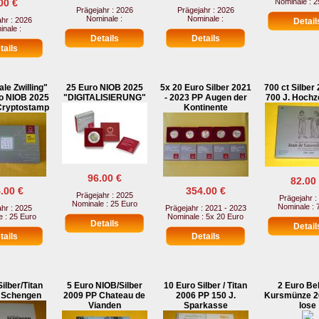
00 €
Nominale : 2
Prägejahr : 2026
Prägejahr : 2026
Nominale :
Nominale :
hr : 2026
nale :
ale Zwilling"
25 Euro NIOB 2025
5x 20 Euro Silber 2021
700 ct Silber
ro NIOB 2025
"DIGITALISIERUNG"
- 2023 PP Augen der
700 J. Hochz
 Cryptostamp
Kontinente
96.00 €
82.00
.00 €
354.00 €
Prägejahr : 2025
Prägejahr :
Nominale : 25 Euro
Nominale : 
hr : 2025
Prägejahr : 2021 - 2023
 : 25 Euro
Nominale : 5x 20 Euro
ilber/Titan
5 Euro NIOB/Silber
10 Euro Silber / Titan
2 Euro Be
 Schengen
2009 PP Chateau de
2006 PP 150 J.
Kursmünze 2
Vianden
Sparkasse
lose