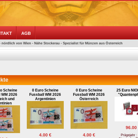
TAKT
AGB
- nördlich von Wien - Nähe Stockerau - Spezialist für Münzen aus Österreich
kte
ro Scheine
0 Euro Scheine
0 Euro Scheine
25 Euro NIO
l WM 2026
Fussball WM 2026
Fussball WM 2026
"Quantenph
eich und
Argentinien
Österreich
ntinien
96.00
4.00 €
4.00 €
Prägejahr :