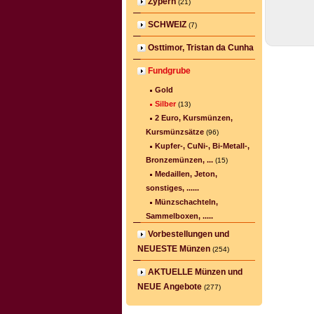
Zypern
(21)
SCHWEIZ
(7)
Osttimor, Tristan da Cunha
Fundgrube
Gold
Silber
(13)
2 Euro, Kursmünzen,
Kursmünzsätze
(96)
Kupfer-, CuNi-, Bi-Metall-,
Bronzemünzen, ...
(15)
Medaillen, Jeton,
sonstiges, ......
Münzschachteln,
Sammelboxen, .....
Vorbestellungen und
NEUESTE Münzen
(254)
AKTUELLE Münzen und
NEUE Angebote
(277)