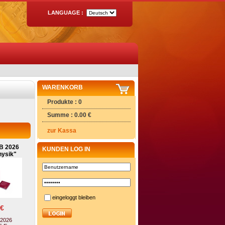
LANGUAGE :
WARENKORB
Produkte : 0
Summe : 0.00 €
zur Kassa
B 2026
KUNDEN LOG IN
ysik"
eingeloggt bleiben
 €
 2026