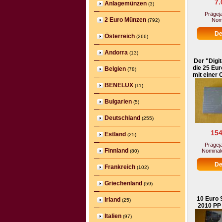
7.
Anlagemünzen
(3)
Prägeja
2 Euro Münzen
Nomi
(792)
Österreich
(266)
Andorra
(13)
Der "Digit
die 25 Eu
Belgien
(78)
mit einer
BENELUX
(11)
Bulgarien
(5)
Deutschland
(255)
154
Estland
(25)
Prägeja
Finnland
Nominale
(80)
Frankreich
(102)
Griechenland
(59)
10 Euro S
Irland
(25)
2010 PP
Italien
(97)