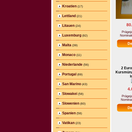
Kroatien
(17)
Lettland
(21)
80
Litauen
(24)
Prägeja
Luxemburg
Nominale
(92)
Malta
(39)
Monaco
(11)
Niederlande
(56)
2 Euro
Kursmünz
Portugal
(69)
l
San Marino
(43)
4.
Slowakei
(58)
Prägeja
Nominal
Slowenien
(60)
Spanien
(58)
Vatikan
(23)