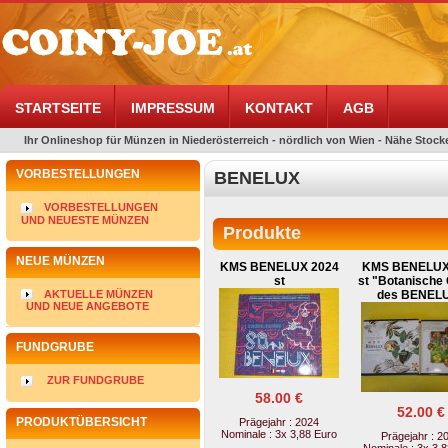
STARTSEITE
IMPRESSUM
KONTAKT
AGB
Ihr Onlineshop für Münzen in Niederösterreich - nördlich von Wien - Nähe Stocke
VORBESTELLUNGEN
BENELUX
VORBESTELLUNGEN
UND NEUESTE MÜNZEN
Produkte
NEUE MÜNZEN
KMS BENELUX 2024
KMS BENELUX
st
st "Botanische
AKTUELLE MÜNZEN
des BENEL
UND NEUE ANGEBOTE
FUNDGRUBE
ZUR FUNDGRUBE
58.00 €
52.00 €
PRODUKTÜBERSICHT
Prägejahr : 2024
Nominale : 3x 3,88 Euro
Prägejahr : 2