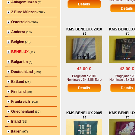
Nominale : 3x 3,
Anlagemünzen
(3)
2 Euro Münzen
(792)
Österreich
(266)
KMS BENELUX 2010
KMS BENELUX
Andorra
(13)
st
st
Belgien
(78)
BENELUX
(11)
Bulgarien
(5)
42.00 €
42.00 €
Deutschland
(255)
Prägejahr : 2010
Prägejahr : 2
Nominale : 3x 3,88 Euro
Nominale : 3x 3,
Estland
(25)
Finnland
(80)
Frankreich
(102)
Griechenland
(59)
KMS BENELUX 2005
KMS BENELUX
st
st
Irland
(25)
Italien
(97)