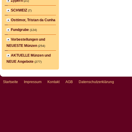
Zypern
(21)
SCHWEIZ
(7)
Osttimor, Tristan da Cunha
Fundgrube
(124)
Vorbestellungen und
NEUESTE Münzen
(254)
AKTUELLE Münzen und
NEUE Angebote
(277)
Startseite
Impressum
Kontakt
AGB
Datenschutzerklärung