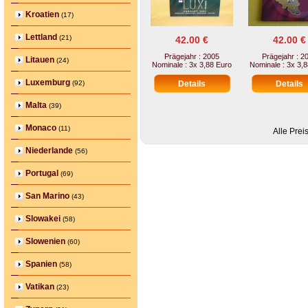
Kroatien
(17)
Lettland
(21)
42.00 €
42.00 €
Prägejahr : 2005
Prägejahr : 2
Litauen
(24)
Nominale : 3x 3,88 Euro
Nominale : 3x 3,
Luxemburg
(92)
Malta
(39)
Monaco
(11)
Alle Prei
Niederlande
(56)
Portugal
(69)
San Marino
(43)
Slowakei
(58)
Slowenien
(60)
Spanien
(58)
Vatikan
(23)