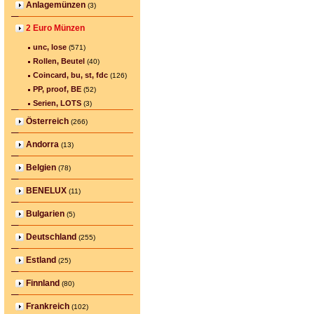
Anlagemünzen
(3)
2 Euro Münzen
unc, lose
(571)
Rollen, Beutel
(40)
Coincard, bu, st, fdc
(126)
PP, proof, BE
(52)
Serien, LOTS
(3)
Österreich
(266)
Andorra
(13)
Belgien
(78)
BENELUX
(11)
Bulgarien
(5)
Deutschland
(255)
Estland
(25)
Finnland
(80)
Frankreich
(102)