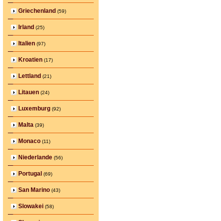
Griechenland
(59)
Irland
(25)
Italien
(97)
Kroatien
(17)
Lettland
(21)
Litauen
(24)
Luxemburg
(92)
Malta
(39)
Monaco
(11)
Niederlande
(56)
Portugal
(69)
San Marino
(43)
Slowakei
(58)