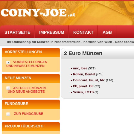
STARTSEITE
IMPRESSUM
KONTAKT
AGB
Ihr Onlineshop für Münzen in Niederösterreich - nördlich von Wien - Nähe Stocke
VORBESTELLUNGEN
2 Euro Münzen
VORBESTELLUNGEN
UND NEUESTE MÜNZEN
unc, lose
(571)
Rollen, Beutel
(40)
NEUE MÜNZEN
Coincard, bu, st, fdc
(126)
PP, proof, BE
(52)
AKTUELLE MÜNZEN
UND NEUE ANGEBOTE
Serien, LOTS
(3)
FUNDGRUBE
ZUR FUNDGRUBE
PRODUKTÜBERSICHT