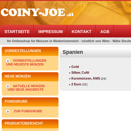
STARTSEITE
IMPRESSUM
KONTAKT
AGB
Ihr Onlineshop für Münzen in Niederösterreich - nördlich von Wien - Nähe Stocke
VORBESTELLUNGEN
Spanien
VORBESTELLUNGEN
UND NEUESTE MÜNZEN
Gold
Silber, CuNi
NEUE MÜNZEN
Kursmünzen, KMS
(24)
2 Euro
(32)
AKTUELLE MÜNZEN
UND NEUE ANGEBOTE
FUNDGRUBE
ZUR FUNDGRUBE
PRODUKTÜBERSICHT