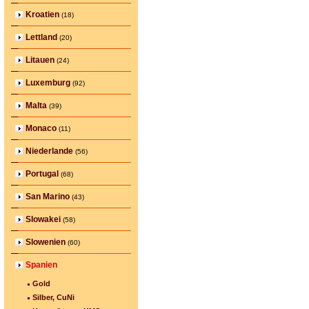
Kroatien
(18)
Lettland
(20)
Litauen
(24)
Luxemburg
(92)
Malta
(39)
Monaco
(11)
Niederlande
(56)
Portugal
(68)
San Marino
(43)
Slowakei
(58)
Slowenien
(60)
Spanien
Gold
Silber, CuNi