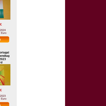
 €
 2024
2 Euro
ortugal
gendtag
2023
rd
 €
 2023
2 Euro