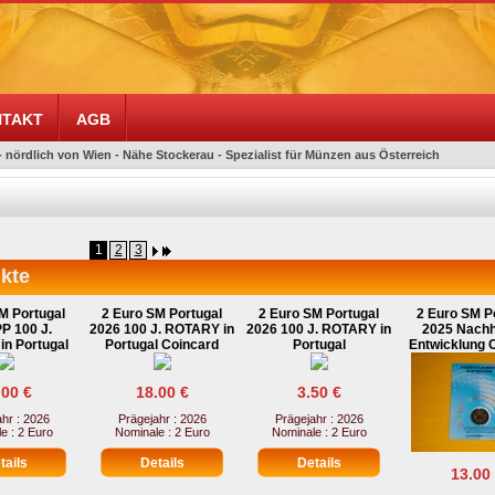
TAKT
AGB
- nördlich von Wien - Nähe Stockerau - Spezialist für Münzen aus Österreich
1
2
3
kte
M Portugal
2 Euro SM Portugal
2 Euro SM Portugal
2 Euro SM P
P 100 J.
2026 100 J. ROTARY in
2026 100 J. ROTARY in
2025 Nachh
n Portugal
Portugal Coincard
Portugal
Entwicklung 
.00 €
18.00 €
3.50 €
hr : 2026
Prägejahr : 2026
Prägejahr : 2026
e : 2 Euro
Nominale : 2 Euro
Nominale : 2 Euro
13.00