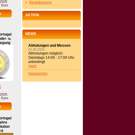
 2025
Registrierung
2 Euro
AKTION
NEWS
ortugal
der- u.
egung
Abholungen und Messen
01.06.2025
Abholungen möglich:
Samstags 14:00 - 17:00 Uhr.
unbedingt
mehr
Newsarchiv
€
 2025
2 Euro
ortugal
ahre
lution
rd