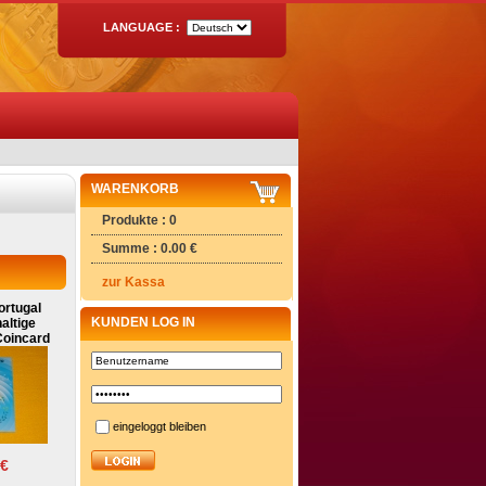
LANGUAGE :
WARENKORB
Produkte : 0
Summe : 0.00 €
zur Kassa
ortugal
KUNDEN LOG IN
altige
Coincard
eingeloggt bleiben
 €