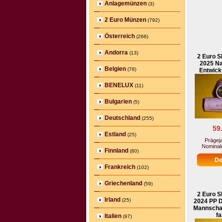
Anlagemünzen
(3)
2 Euro Münzen
(792)
Österreich
(266)
Andorra
(13)
2 Euro S
2025 Na
Belgien
(78)
Entwick
BENELUX
(11)
Bulgarien
(5)
Deutschland
(255)
59
Estland
(25)
Prägeja
Nominale
Finnland
(80)
Frankreich
(102)
Griechenland
(59)
2 Euro S
Irland
(25)
2024 PP D
Mannschaft
fa
Italien
(97)