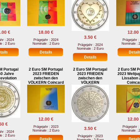
.00 €
18.00 €
12.00
3.50 €
hr : 2024
Prägejahr : 2024
Prägejahr :
e : 2 Euro
Nominale : 2 Euro
Nominale : 
Prägejahr : 2024
Nominale : 2 Euro
M Portugal
2 Euro SM Portugal
2 Euro SM Portugal
2 Euro SM P
50 Jahre
2023 FRIEDEN
2023 FRIEDEN
2023 Weltju
evolution
zwischen den
zwischen den
Lissabon 
VÖLKERN Coincard
VÖLKERN
Coinca
12.00 €
12.00
50 €
Prägejahr : 2023
Prägejahr :
3.50 €
Nominale : 2 Euro
Nominale : 
hr : 2024
e : 2 Euro
Prägejahr : 2023
Nominale : 2 Euro