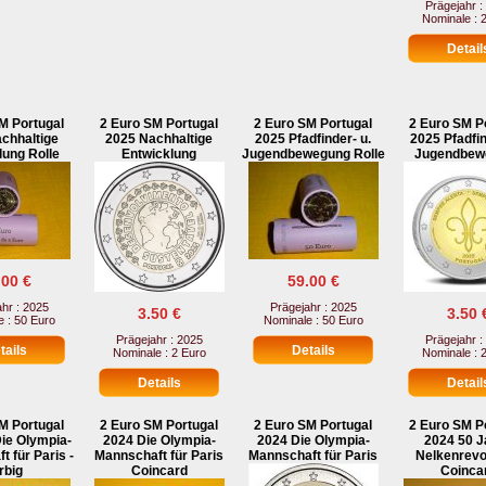
Prägejahr :
Nominale : 
M Portugal
2 Euro SM Portugal
2 Euro SM Portugal
2 Euro SM P
chhaltige
2025 Nachhaltige
2025 Pfadfinder- u.
2025 Pfadfin
lung Rolle
Entwicklung
Jugendbewegung Rolle
Jugendbew
.00 €
59.00 €
hr : 2025
Prägejahr : 2025
3.50 €
3.50 
 : 50 Euro
Nominale : 50 Euro
Prägejahr : 2025
Prägejahr :
Nominale : 2 Euro
Nominale : 
M Portugal
2 Euro SM Portugal
2 Euro SM Portugal
2 Euro SM P
ie Olympia-
2024 Die Olympia-
2024 Die Olympia-
2024 50 J
 für Paris -
Mannschaft für Paris
Mannschaft für Paris
Nelkenrevo
rbig
Coincard
Coinca