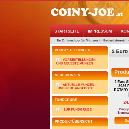
STARTSEITE
IMPRESSUM
KON
Ihr Onlineshop für Münzen in Niederösterreich 
VORBESTELLUNGEN
2 Euro
VORBESTELLUNGEN
UND NEUESTE MÜNZEN
Produ
NEUE MÜNZEN
2 Euro S
AKTUELLE MÜNZEN
2026 P
UND NEUE ANGEBOTE
ROTARY i
FUNDGRUBE
24
Prägeja
ZUR FUNDGRUBE
Nominal
PRODUKTÜBERSICHT