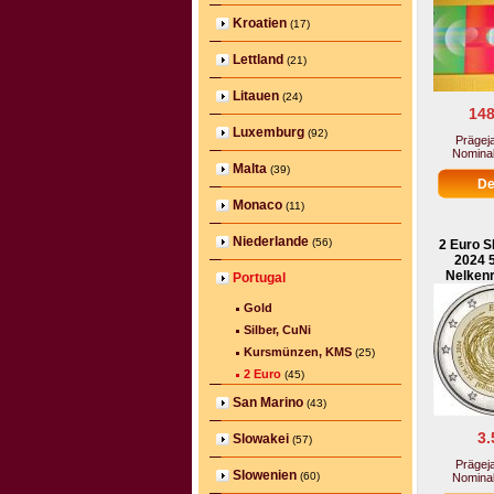
Kroatien
(17)
Lettland
(21)
Litauen
(24)
148
Luxemburg
(92)
Prägeja
Nominal
Malta
(39)
Monaco
(11)
Niederlande
(56)
2 Euro S
2024 
Nelkenr
Portugal
Gold
Silber, CuNi
Kursmünzen, KMS
(25)
2 Euro
(45)
San Marino
(43)
3.
Slowakei
(57)
Prägeja
Slowenien
(60)
Nominal