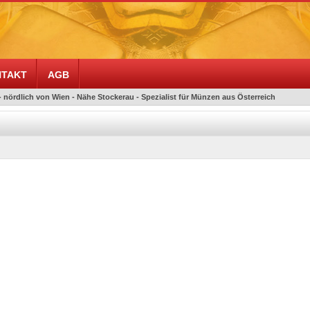
TAKT
AGB
- nördlich von Wien - Nähe Stockerau - Spezialist für Münzen aus Österreich