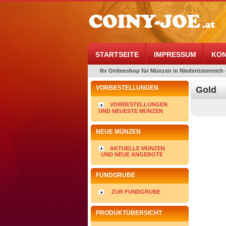
STARTSEITE
IMPRESSUM
KON
Ihr Onlineshop für Münzen in Niederösterreich 
VORBESTELLUNGEN
Gold
VORBESTELLUNGEN
UND NEUESTE MÜNZEN
NEUE MÜNZEN
AKTUELLE MÜNZEN
UND NEUE ANGEBOTE
FUNDGRUBE
ZUR FUNDGRUBE
PRODUKTÜBERSICHT