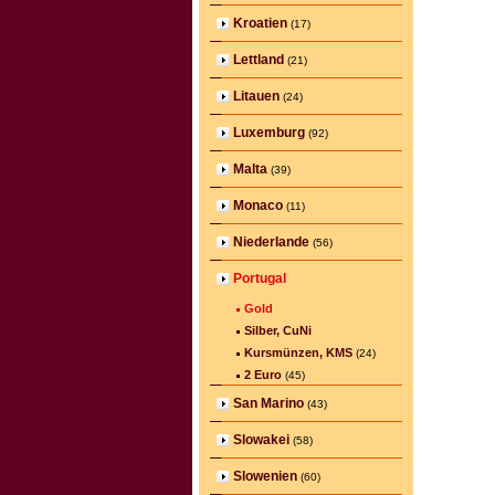
Kroatien
(17)
Lettland
(21)
Litauen
(24)
Luxemburg
(92)
Malta
(39)
Monaco
(11)
Niederlande
(56)
Portugal
Gold
Silber, CuNi
Kursmünzen, KMS
(24)
2 Euro
(45)
San Marino
(43)
Slowakei
(58)
Slowenien
(60)