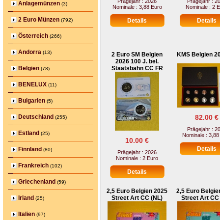
Prägejahr : 2026
Prägejahr : 2
Anlagemünzen
(3)
Nominale : 3,88 Euro
Nominale : 2 
2 Euro Münzen
(792)
Österreich
(266)
Andorra
(13)
2 Euro SM Belgien
KMS Belgien 2
2026 100 J. bel.
Belgien
Staatsbahn CC FR
(78)
BENELUX
(11)
Bulgarien
(5)
Deutschland
82.00 €
(255)
Prägejahr : 2
Estland
(25)
Nominale : 3,88
10.00 €
Finnland
(80)
Prägejahr : 2026
Nominale : 2 Euro
Frankreich
(102)
Griechenland
(59)
2,5 Euro Belgien 2025
2,5 Euro Belgie
Irland
Street Art CC (NL)
Street Art CC
(25)
Italien
(97)