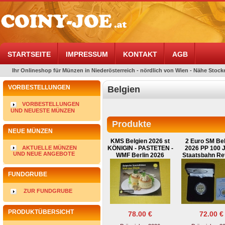
STARTSEITE
IMPRESSUM
KONTAKT
AGB
Ihr Onlineshop für Münzen in Niederösterreich - nördlich von Wien - Nähe Stocke
VORBESTELLUNGEN
Belgien
VORBESTELLUNGEN
UND NEUESTE MÜNZEN
Produkte
NEUE MÜNZEN
KMS Belgien 2026 st
2 Euro SM Be
AKTUELLE MÜNZEN
KÖNIGIN - PASTETEN -
2026 PP 100 J.
UND NEUE ANGEBOTE
WMF Berlin 2026
Staatsbahn Re
FUNDGRUBE
ZUR FUNDGRUBE
PRODUKTÜBERSICHT
78.00 €
72.00 €