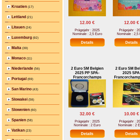
Kroatien
(17)
Lettland
(21)
12.00 €
12.00 €
Litauen
(24)
Prägejahr : 2025
Prägejahr : 2
Nominale : 2,5 Euro
Nominale : 2,5
Luxemburg
(92)
Malta
(39)
Monaco
(11)
Niederlande
2 Euro SM Belgien
2 Euro SM Be
(56)
2025 PP SPA-
2025 SPA
Francorchamps
Francorcham
Portugal
(69)
San Marino
(43)
Slowakei
(58)
Slowenien
(60)
32.00 €
10.00 €
Spanien
(58)
Prägejahr : 2025
Prägejahr : 2
Nominale : 2 Euro
Nominale : 2 
Vatikan
(23)