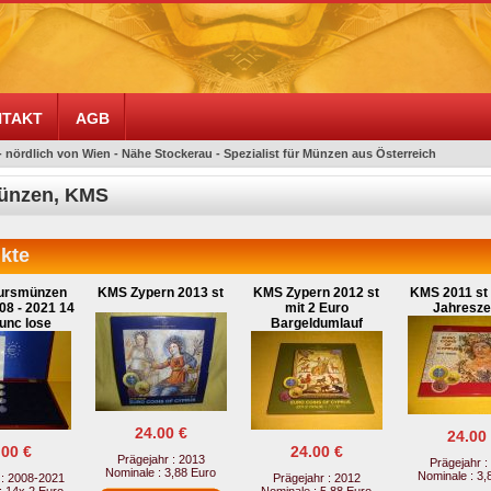
TAKT
AGB
- nördlich von Wien - Nähe Stockerau - Spezialist für Münzen aus Österreich
ünzen, KMS
kte
Kursmünzen
KMS Zypern 2013 st
KMS Zypern 2012 st
KMS 2011 st 
08 - 2021 14
mit 2 Euro
Jahresze
unc lose
Bargeldumlauf
24.00 €
24.00
.00 €
24.00 €
Prägejahr : 2013
Prägejahr :
Nominale : 3,88 Euro
Nominale : 3,
 : 2008-2021
Prägejahr : 2012