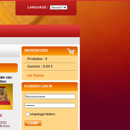
LANGUAGE :
WARENKORB
Produkte : 0
Summe : 0.00 €
zur Kassa
die vier
iten
KUNDEN LOG IN
eingeloggt bleiben
 €
 2011
88 Euro