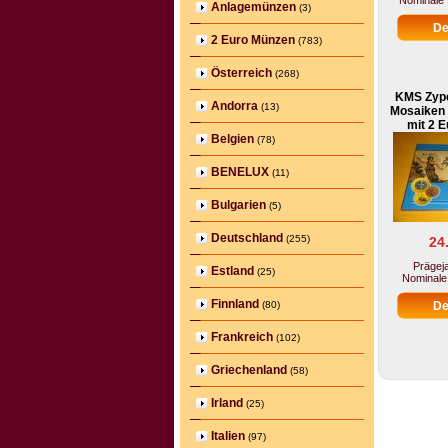
Nominale 
Anlagemünzen
(3)
2 Euro Münzen
(783)
Österreich
(268)
KMS Zype
Andorra
(13)
Mosaiken
mit 2 
Belgien
(78)
BENELUX
(11)
Bulgarien
(5)
Deutschland
(255)
24
Prägeja
Estland
(25)
Nominale 
Finnland
(80)
Frankreich
(102)
Griechenland
(58)
Irland
(25)
Italien
(97)