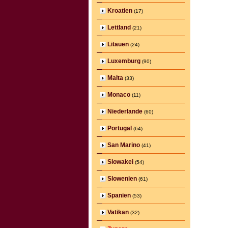
Kroatien
(17)
Lettland
(21)
Litauen
(24)
Luxemburg
(90)
Malta
(33)
Monaco
(11)
Niederlande
(60)
Portugal
(64)
San Marino
(41)
Slowakei
(54)
Slowenien
(61)
Spanien
(53)
Vatikan
(32)