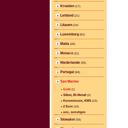
Kroatien
(17)
Lettland
(21)
Litauen
(24)
Luxemburg
(92)
Malta
(39)
Monaco
(11)
Niederlande
(56)
Portugal
(69)
San Marino
Gold
(1)
Silber, BI-Metall
(3)
Kursmünzen, KMS
(23)
2 Euro
(16)
unc, sonstiges
Slowakei
(58)