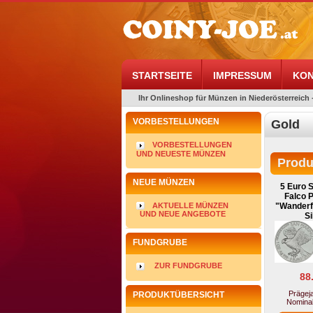
STARTSEITE
IMPRESSUM
KON
Ihr Onlineshop für Münzen in Niederösterreich 
VORBESTELLUNGEN
Gold
VORBESTELLUNGEN
UND NEUESTE MÜNZEN
Produ
NEUE MÜNZEN
5 Euro S
Falco P
AKTUELLE MÜNZEN
"Wanderfa
UND NEUE ANGEBOTE
Si
FUNDGRUBE
ZUR FUNDGRUBE
88
Prägeja
PRODUKTÜBERSICHT
Nominal