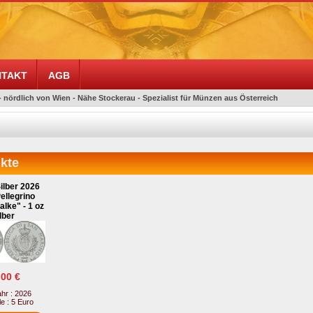
TAKT
AGB
- nördlich von Wien - Nähe Stockerau - Spezialist für Münzen aus Österreich
kte
ilber 2026
ellegrino
lke" - 1 oz
lber
.00 €
hr : 2026
e : 5 Euro