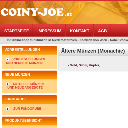
STARTSEITE
IMPRESSUM
KONTAKT
AGB
Ihr Onlineshop für Münzen in Niederösterreich - nördlich von Wien - Nähe Stocke
VORBESTELLUNGEN
Ältere Münzen (Monachie)
VORBESTELLUNGEN
UND NEUESTE MÜNZEN
Gold, Silber, Kupfer, ......
NEUE MÜNZEN
AKTUELLE MÜNZEN
UND NEUE ANGEBOTE
FUNDGRUBE
ZUR FUNDGRUBE
PRODUKTÜBERSICHT