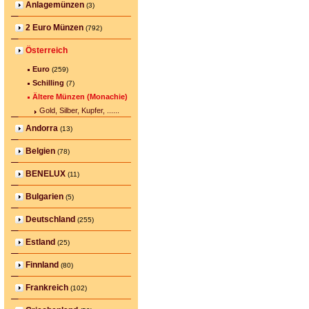
Anlagemünzen
(3)
2 Euro Münzen
(792)
Österreich
Euro
(259)
Schilling
(7)
Ältere Münzen (Monachie)
Gold, Silber, Kupfer, ......
Andorra
(13)
Belgien
(78)
BENELUX
(11)
Bulgarien
(5)
Deutschland
(255)
Estland
(25)
Finnland
(80)
Frankreich
(102)