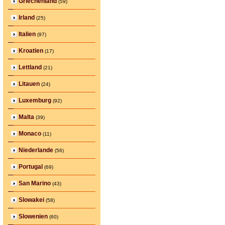
Griechenland
(59)
Irland
(25)
Italien
(97)
Kroatien
(17)
Lettland
(21)
Litauen
(24)
Luxemburg
(92)
Malta
(39)
Monaco
(11)
Niederlande
(56)
Portugal
(69)
San Marino
(43)
Slowakei
(58)
Slowenien
(60)