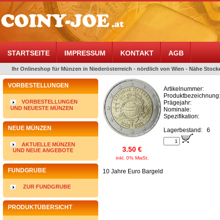
STARTSEITE
IMPRESSUM
KONTAKT
AGB
Ihr Onlineshop für Münzen in Niederösterreich - nördlich von Wien - Nähe Stocke
VORBESTELLUNGEN
Artikelnummer:
Produktbezeichnung
VORBESTELLUNGEN
Prägejahr:
UND NEUESTE MÜNZEN
Nominale:
Spezifikation:
NEUE MÜNZEN
Lagerbestand:
6
AKTUELLE MÜNZEN
3.50 €
UND NEUE ANGEBOTE
inkl. 0% MwSt.
FUNDGRUBE
10 Jahre Euro Bargeld
ZUR FUNDGRUBE
PRODUKTÜBERSICHT