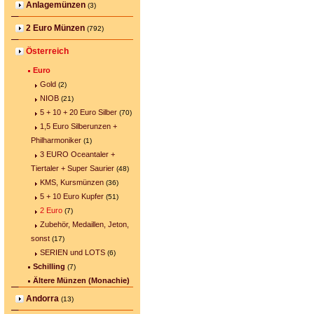
Anlagemünzen
(3)
2 Euro Münzen
(792)
Österreich
Euro
Gold
(2)
NIOB
(21)
5 + 10 + 20 Euro Silber
(70)
1,5 Euro Silberunzen +
Philharmoniker
(1)
3 EURO Oceantaler +
Tiertaler + Super Saurier
(48)
KMS, Kursmünzen
(36)
5 + 10 Euro Kupfer
(51)
2 Euro
(7)
Zubehör, Medaillen, Jeton,
sonst
(17)
SERIEN und LOTS
(6)
Schilling
(7)
Ältere Münzen (Monachie)
Andorra
(13)