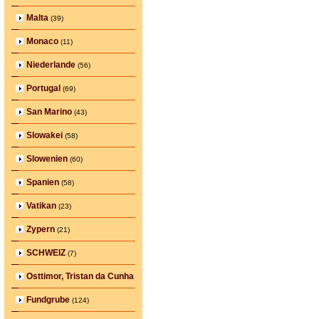
Malta
(39)
Monaco
(11)
Niederlande
(56)
Portugal
(69)
San Marino
(43)
Slowakei
(58)
Slowenien
(60)
Spanien
(58)
Vatikan
(23)
Zypern
(21)
SCHWEIZ
(7)
Osttimor, Tristan da Cunha
Fundgrube
(124)