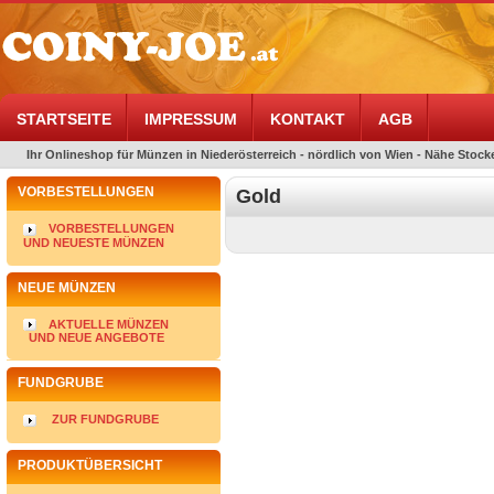
STARTSEITE
IMPRESSUM
KONTAKT
AGB
Ihr Onlineshop für Münzen in Niederösterreich - nördlich von Wien - Nähe Stocke
VORBESTELLUNGEN
Gold
VORBESTELLUNGEN
UND NEUESTE MÜNZEN
NEUE MÜNZEN
AKTUELLE MÜNZEN
UND NEUE ANGEBOTE
FUNDGRUBE
ZUR FUNDGRUBE
PRODUKTÜBERSICHT