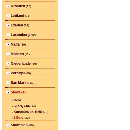
Kroatien
(17)
Lettland
(21)
Litauen
(24)
Luxemburg
(92)
Malta
(39)
Monaco
(11)
Niederlande
(56)
Portugal
(69)
San Marino
(43)
Slowakei
Gold
Silber, CuNi
(4)
Kursmünzen, KMS
(22)
2 Euro
(32)
Slowenien
(60)