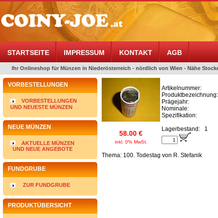
STARTSEITE
IMPRESSUM
KONTAKT
AGB
Ihr Onlineshop für Münzen in Niederösterreich - nördlich von Wien - Nähe Stocke
VORBESTELLUNGEN
Artikelnummer:
Produktbezeichnung:
VORBESTELLUNGEN
Prägejahr:
UND NEUESTE MÜNZEN
Nominale:
Spezifikation:
NEUE MÜNZEN
Lagerbestand:
1
58.00 €
inkl. 0% MwSt.
AKTUELLE MÜNZEN
UND NEUE ANGEBOTE
Thema: 100. Todestag von R. Stefanik
FUNDGRUBE
ZUR FUNDGRUBE
PRODUKTÜBERSICHT