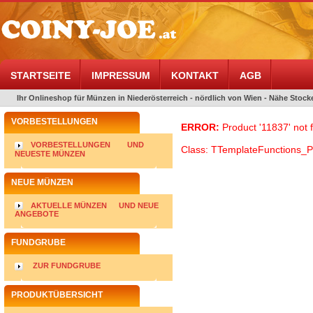
STARTSEITE
IMPRESSUM
KONTAKT
AGB
Ihr Onlineshop für Münzen in Niederösterreich - nördlich von Wien - Nähe Stocke
VORBESTELLUNGEN
ERROR:
Product '11837' not 
VORBESTELLUNGEN
UND
Class: TTemplateFunctions_P
NEUESTE MÜNZEN
NEUE MÜNZEN
AKTUELLE MÜNZEN
UND NEUE
ANGEBOTE
FUNDGRUBE
ZUR FUNDGRUBE
PRODUKTÜBERSICHT