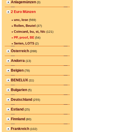
Anlagemünzen
(3)
2 Euro Münzen
unc, lose
(569)
Rollen, Beutel
(37)
Coincard, bu, st, fdc
(121)
PP, proof, BE
(54)
Serien, LOTS
(2)
Österreich
(268)
Andorra
(13)
Belgien
(78)
BENELUX
(11)
Bulgarien
(5)
Deutschland
(255)
Estland
(25)
Finnland
(80)
Frankreich
(102)