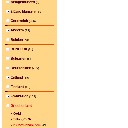
Anlagemünzen
(3)
2 Euro Münzen
(792)
Österreich
(266)
Andorra
(13)
Belgien
(78)
BENELUX
(11)
Bulgarien
(5)
Deutschland
(255)
Estland
(25)
Finnland
(80)
Frankreich
(102)
Griechenland
Gold
Silber, CuNi
Kursmünzen, KMS
(21)