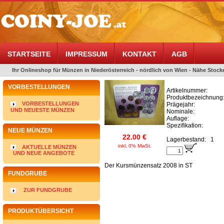
STARTSEITE
IMPRESSUM
KONTAKT
AGB
Ihr Onlineshop für Münzen in Niederösterreich - nördlich von Wien - Nähe Stocke
VORBESTELLUNGEN
Artikelnummer:
Produktbezeichnung
VORBESTELLUNGEN
Prägejahr:
UND NEUESTE MÜNZEN
Nominale:
Auflage:
Spezifikation:
NEUE MÜNZEN
22.00 €
Lagerbestand:
1
inkl. 0% MwSt.
AKTUELLE MÜNZEN
UND NEUE ANGEBOTE
Der Kursmünzensatz 2008 in ST
FUNDGRUBE
ZUR FUNDGRUBE
PRODUKTÜBERSICHT