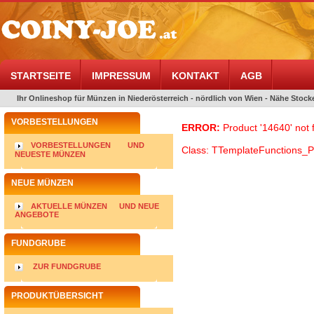
STARTSEITE
IMPRESSUM
KONTAKT
AGB
Ihr Onlineshop für Münzen in Niederösterreich - nördlich von Wien - Nähe Stocke
VORBESTELLUNGEN
ERROR:
Product '14640' not 
VORBESTELLUNGEN
UND
Class: TTemplateFunctions_P
NEUESTE MÜNZEN
NEUE MÜNZEN
AKTUELLE MÜNZEN
UND NEUE
ANGEBOTE
FUNDGRUBE
ZUR FUNDGRUBE
PRODUKTÜBERSICHT