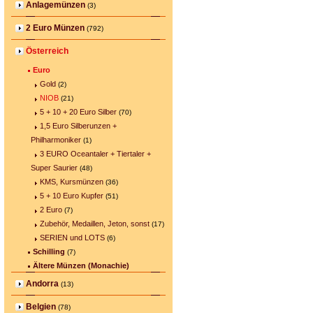
Anlagemünzen
(3)
2 Euro Münzen
(792)
Österreich
Euro
Gold
(2)
NIOB
(21)
5 + 10 + 20 Euro Silber
(70)
1,5 Euro Silberunzen +
Philharmoniker
(1)
3 EURO Oceantaler + Tiertaler +
Super Saurier
(48)
KMS, Kursmünzen
(36)
5 + 10 Euro Kupfer
(51)
2 Euro
(7)
Zubehör, Medaillen, Jeton, sonst
(17)
SERIEN und LOTS
(6)
Schilling
(7)
Ältere Münzen (Monachie)
Andorra
(13)
Belgien
(78)