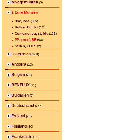
Anlagemünzen
(3)
2 Euro Münzen
unc, lose
(569)
Rollen, Beutel
(37)
Coincard, bu, st, fdc
(121)
PP, proof, BE
(54)
Serien, LOTS
(2)
Österreich
(268)
Andorra
(13)
Belgien
(78)
BENELUX
(11)
Bulgarien
(5)
Deutschland
(255)
Estland
(25)
Finnland
(80)
Frankreich
(102)