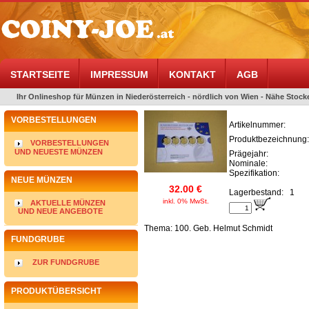
STARTSEITE
IMPRESSUM
KONTAKT
AGB
Ihr Onlineshop für Münzen in Niederösterreich - nördlich von Wien - Nähe Stocke
VORBESTELLUNGEN
Artikelnummer:
Produktbezeichnung:
VORBESTELLUNGEN
UND NEUESTE MÜNZEN
Prägejahr:
Nominale:
Spezifikation:
NEUE MÜNZEN
32.00 €
Lagerbestand:
1
inkl. 0% MwSt.
AKTUELLE MÜNZEN
UND NEUE ANGEBOTE
Thema: 100. Geb. Helmut Schmidt
FUNDGRUBE
ZUR FUNDGRUBE
PRODUKTÜBERSICHT