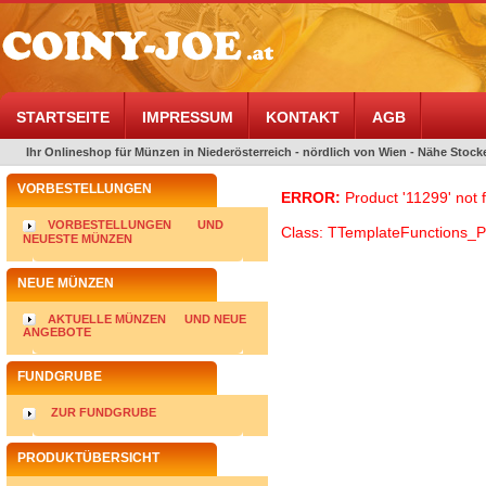
STARTSEITE
IMPRESSUM
KONTAKT
AGB
Ihr Onlineshop für Münzen in Niederösterreich - nördlich von Wien - Nähe Stocke
VORBESTELLUNGEN
ERROR:
Product '11299' not 
VORBESTELLUNGEN
UND
Class: TTemplateFunctions_P
NEUESTE MÜNZEN
NEUE MÜNZEN
AKTUELLE MÜNZEN
UND NEUE
ANGEBOTE
FUNDGRUBE
ZUR FUNDGRUBE
PRODUKTÜBERSICHT