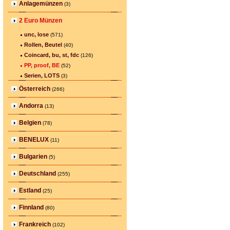
Anlagemünzen
(3)
2 Euro Münzen
unc, lose
(571)
Rollen, Beutel
(40)
Coincard, bu, st, fdc
(126)
PP, proof, BE
(52)
Serien, LOTS
(3)
Österreich
(266)
Andorra
(13)
Belgien
(78)
BENELUX
(11)
Bulgarien
(5)
Deutschland
(255)
Estland
(25)
Finnland
(80)
Frankreich
(102)